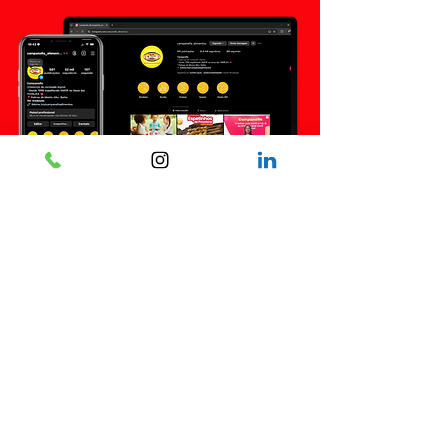
Industria Campanella
Alimentos LTDA
Palmas de Monte Alto-Ba
Loja da Fábrica:
(77)9 9996-0991