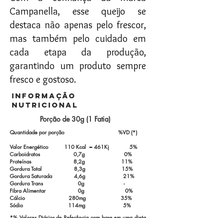
Campanella, esse queijo se
destaca não apenas pelo frescor,
mas também pelo cuidado em
cada etapa da produção,
garantindo um produto sempre
fresco e gostoso.
informação
nutricional
Porção de 30g (1 Fatia)
Quantidade por porção %VD (*)
Valor Energético 110 Kcal = 461Kj 5%
Carboidratos 0,7g 0%
Proteínas 8,2g 11%
Gordura Total 8,3g 15%
Gordura Saturada 4,6g 21%
Gordura Trans 0g -
Fibra Alimentar 0g 0%
Cálcio 280mg 35%
Sódio 114mg 5%
*% Valores Diários de Referência com base em uma dieta